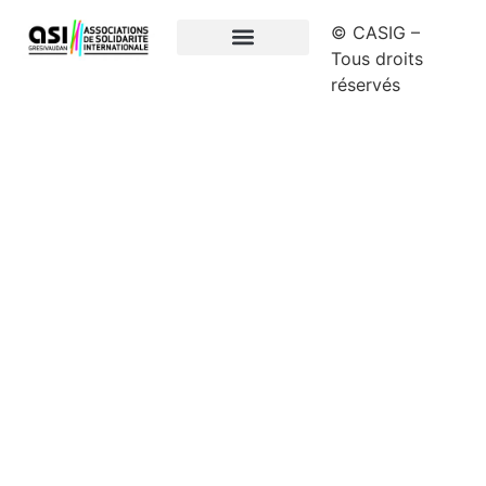
© CASIG –
Tous droits
Mentions légales
réservés