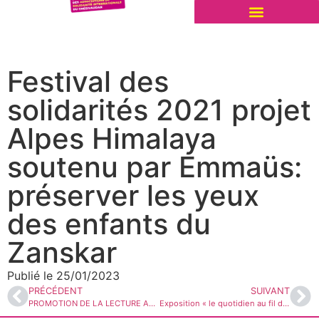
Festival des
solidarités 2021 projet
Alpes Himalaya
soutenu par Emmaüs:
préserver les yeux
des enfants du
Zanskar
Publié le
25/01/2023
PRÉCÉDENT
SUIVANT
PROMOTION DE LA LECTURE AUPRÈS DES ENFANTS DÉFAVORISÉS DANS LES ÉCOLES PRIMAIRES DE BAN KHAN ET DE TATTHONG (LAOS)
Exposition « le quotidien au fil de l’eau »