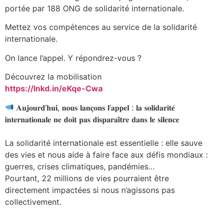
portée par 188 ONG de solidarité internationale.
Mettez vos compétences au service de la solidarité
internationale.
On lance l’appel. Y répondrez-vous ?
Découvrez la mobilisation
https://lnkd.in/eKqe-Cwa
𝐀𝐮𝐣𝐨𝐮𝐫𝐝’𝐡𝐮𝐢, 𝐧𝐨𝐮𝐬 𝐥𝐚𝐧𝐜̧𝐨𝐧𝐬 𝐥’𝐚𝐩𝐩𝐞𝐥 : 𝐥𝐚 𝐬𝐨𝐥𝐢𝐝𝐚𝐫𝐢𝐭𝐞́
𝐢𝐧𝐭𝐞𝐫𝐧𝐚𝐭𝐢𝐨𝐧𝐚𝐥𝐞 𝐧𝐞 𝐝𝐨𝐢𝐭 𝐩𝐚𝐬 𝐝𝐢𝐬𝐩𝐚𝐫𝐚𝐢̂𝐭𝐫𝐞 𝐝𝐚𝐧𝐬 𝐥𝐞 𝐬𝐢𝐥𝐞𝐧𝐜𝐞
La solidarité internationale est essentielle : elle sauve
des vies et nous aide à faire face aux défis mondiaux :
guerres, crises climatiques, pandémies…
Pourtant, 22 millions de vies pourraient être
directement impactées si nous n’agissons pas
collectivement.