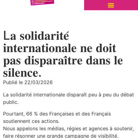
L𝐚 𝐬𝐨𝐥𝐢𝐝𝐚𝐫𝐢𝐭𝐞́
𝐢𝐧𝐭𝐞𝐫𝐧𝐚𝐭𝐢𝐨𝐧𝐚𝐥𝐞 𝐧𝐞 𝐝𝐨𝐢𝐭
𝐩𝐚𝐬 𝐝𝐢𝐬𝐩𝐚𝐫𝐚𝐢̂𝐭𝐫𝐞 𝐝𝐚𝐧𝐬 𝐥𝐞
𝐬𝐢𝐥𝐞𝐧𝐜𝐞.
Publié le
22/03/2026
La solidarité internationale disparaît peu à peu du débat
public.
Pourtant, 66 % des Françaises et des Français
soutiennent ces actions.
Nous appelons les médias, régies et agences à soutenir,
faire résonner une grande campagne de visibilité,